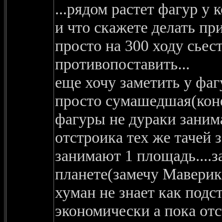
...рядом растет фагур у к
и что скажете делать при
просто на 300 ходу сьест
противопоставить...
еще хочу заметить у фаг
просто сумашедшая(коне
фагуры не дураки занима
отстроика тех же тачей з
занимают 1 площадь....з
планете(замечу Маверик
хуман не знает как подс
экономически а пока от