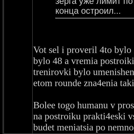
зерга уже лимит по
конца остроил...
Vot sel i proveril 4to bylo
bylo 48 a vremia postroik
trenirovki bylo umenishen
etom rounde zna4enia takie
Bolee togo humanu v pro
na postroiku prakti4eski 
budet meniatsia po nemnog