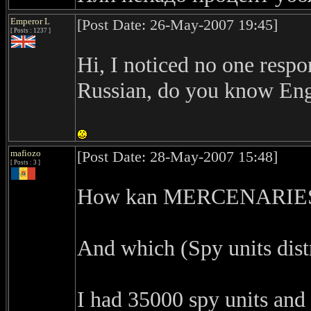
Emperor L
[Post Date: 26-May-2007 19:45]
[ Posts : 1237 ]
Hi, I noticed no one respo
Russian, do you know Engli
mafiozo
[Post Date: 28-May-2007 15:48]
[ Posts : 3 ]
How kan MERCENARIES sa
And which (Spy units dist
I had 35000 spy units and