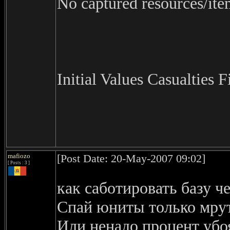
No captured resources/ite
Initial Values Casualties F
mafiozo
[Post Date: 20-May-2007 09:02]
[ Posts : 3 ]
как саботировать базу ч
Спай юниты только мрут
Или ненадо процент убо