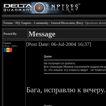
/
/
/ Questions abo
Forums
DQ: Empires - Community
General Discussions (Rus)
Message
Posted By
Green
[Post Date: 06-Jul-2004 16:37]
[ Posts : 1005 ]
Quote
Не получается грабить.
Все операции Мерков ограничили радиусом д
То, что альянс эту планету видит - не помогае
Бага, исправлю к вечеру.